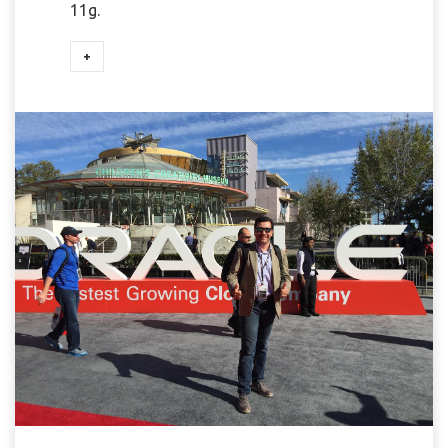
11g.
+